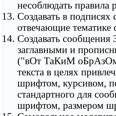
несоблюдать правила р
Создавать в подписях 
отвечающие тематике 
Cоздавать сообщени
заглавными и пропис
("вОт ТаКиМ оБрАзОм
текста в целях привл
шрифтом, курсивом, п
стандартного для соо
шрифтом, размером ш