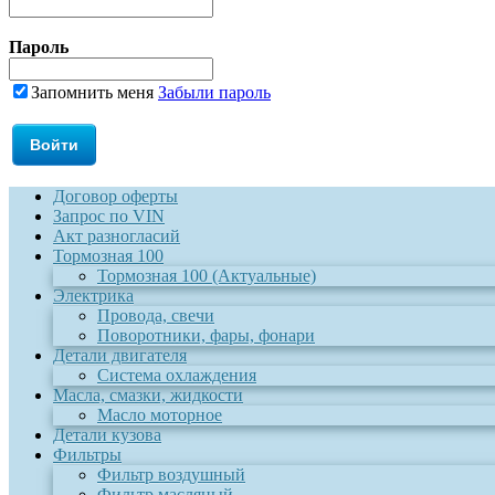
Пароль
Запомнить меня
Забыли пароль
Договор оферты
Запрос по VIN
Акт разногласий
Тормозная 100
Тормозная 100 (Актуальные)
Электрика
Провода, свечи
Поворотники, фары, фонари
Детали двигателя
Система охлаждения
Масла, смазки, жидкости
Масло моторное
Детали кузова
Фильтры
Фильтр воздушный
Фильтр масляный