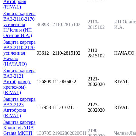
Автоброня
(RIVAL)
Защита картера
ВАЗ-2110-2170
2110-
ИП Осипо
усиленная
96898
2110-2815102
2815102
И.А.
Н.Челны (ИП
Осипов И.А.)
Защита картера
ВАЗ-2110-2170
2110-
усиленная
93612
2110-2815102
НАЧАЛО
2815102
Начало
(НАЧАЛО)
Защита картера
ВАЗ-2121
2121-
Автоброня (с
126809
111.06040.2
RIVAL
2802020
крепежом)
(RIVAL)
Защита картера
ВАЗ-2123
2123-
117953
111.01021.1
RIVAL
Автоброня
2802020
(RIVAL)
Защита картера
Калина/LADA
2190-
Granta МКПП
130705
21902802020CH
Челны-Ла
2802020