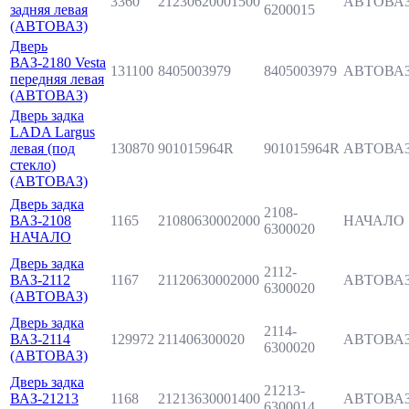
3360
21230620001500
АВТОВА
задняя левая
6200015
(АВТОВАЗ)
Дверь
ВАЗ-2180 Vesta
131100
8405003979
8405003979
АВТОВА
передняя левая
(АВТОВАЗ)
Дверь задка
LADA Largus
левая (под
130870
901015964R
901015964R
АВТОВА
стекло)
(АВТОВАЗ)
Дверь задка
2108-
ВАЗ-2108
1165
21080630002000
НАЧАЛО
6300020
НАЧАЛО
Дверь задка
2112-
ВАЗ-2112
1167
21120630002000
АВТОВА
6300020
(АВТОВАЗ)
Дверь задка
2114-
ВАЗ-2114
129972
211406300020
АВТОВА
6300020
(АВТОВАЗ)
Дверь задка
21213-
ВАЗ-21213
1168
21213630001400
АВТОВА
6300014