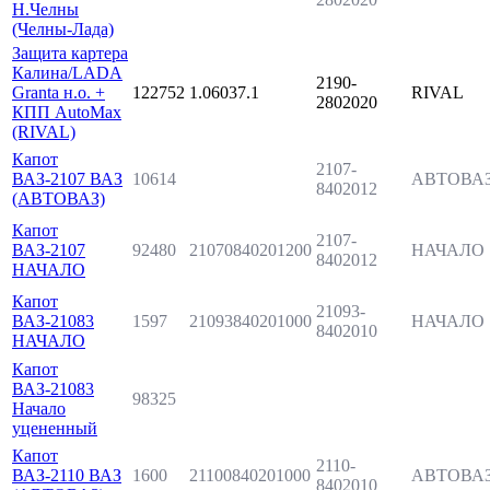
Н.Челны
(Челны-Лада)
Защита картера
Калина/LADA
2190-
Granta н.о. +
122752
1.06037.1
RIVAL
2802020
КПП AutoMax
(RIVAL)
Капот
2107-
ВАЗ-2107 ВАЗ
10614
АВТОВА
8402012
(АВТОВАЗ)
Капот
2107-
ВАЗ-2107
92480
21070840201200
НАЧАЛО
8402012
НАЧАЛО
Капот
21093-
ВАЗ-21083
1597
21093840201000
НАЧАЛО
8402010
НАЧАЛО
Капот
ВАЗ-21083
98325
Начало
уцененный
Капот
2110-
ВАЗ-2110 ВАЗ
1600
21100840201000
АВТОВА
8402010