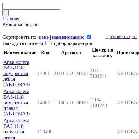
Главная
Кузовные детали
Уровень цен
Сортировать по:
цене
|
наименованию
Выводить списком
Подбор параметров
Номер по
Наименование
Код
Артикул
Производ
каталогу
Арка колеса
ВАЗ-1118
2111-
внутренняя
14961
21110510124100
АВТОВА
5101241
левая
(АВТОВАЗ)
Арка колеса
ВАЗ-1118
1118-
внутренняя
14962
11180510124000
АВТОВА
5101240
правая
(АВТОВАЗ)
Арка колеса
ВАЗ-1118
наружняя
129490
АВТОВА
левая