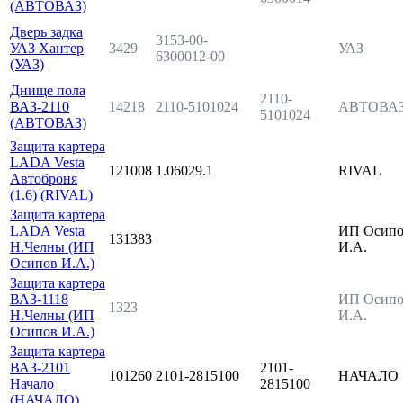
(АВТОВАЗ)
Дверь задка
3153-00-
УАЗ Хантер
3429
УАЗ
6300012-00
(УАЗ)
Днище пола
2110-
ВАЗ-2110
14218
2110-5101024
АВТОВА
5101024
(АВТОВАЗ)
Защита картера
LADA Vesta
121008
1.06029.1
RIVAL
Автоброня
(1.6) (RIVAL)
Защита картера
LADA Vesta
ИП Осипо
131383
Н.Челны (ИП
И.А.
Осипов И.А.)
Защита картера
ВАЗ-1118
ИП Осипо
1323
Н.Челны (ИП
И.А.
Осипов И.А.)
Защита картера
ВАЗ-2101
2101-
101260
2101-2815100
НАЧАЛО
Начало
2815100
(НАЧАЛО)