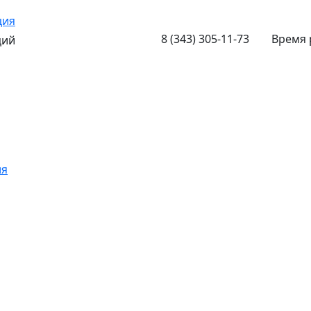
ция
8 (343) 305-11-73
Время 
ций
ия