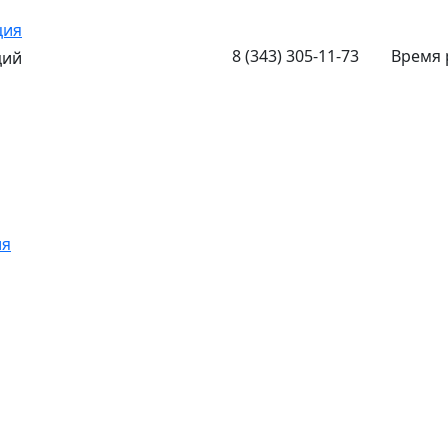
ция
8 (343) 305-11-73
Время 
ций
ия