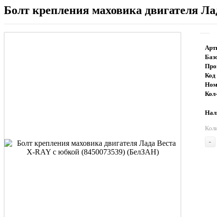
Болт крепления маховика двигателя Ла
Арт
Баз
Про
Код
Ном
Кол-
Нали
Кол
-