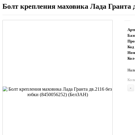
Болт крепления маховика Лада Гранта д
Арт
Баз
Про
Код
Ном
Кол-
Нали
Кол
-