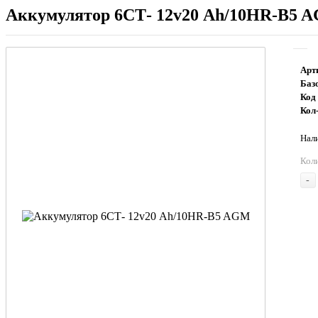
Аккумулятор 6СТ- 12v20 Аh/10HR-B5 
Арт
Баз
Код
Кол-
Нали
Кол
-