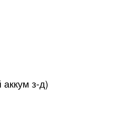
 аккум з-д)